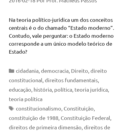
2016-02-18
Por
Prof. Matheus Passos
Na teoria político-jurídica um dos conceitos
centrais é o do chamado “Estado moderno”.
Contudo, vale perguntar: o Estado moderno
corresponde a um único modelo teórico de
Estado?
Categorias
cidadania
,
democracia
,
Direito
,
direito
constitucional
,
direitos fundamentais
,
educação
,
história
,
política
,
teoria jurídica
,
teoria política
Tags
constitucionalismo
,
Constituição
,
constituição de 1988
,
Constituição Federal
,
direitos de primeira dimensão
,
direitos de