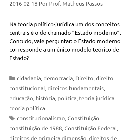
2016-02-18
Por
Prof. Matheus Passos
Na teoria político-jurídica um dos conceitos
centrais é o do chamado “Estado moderno”.
Contudo, vale perguntar: o Estado moderno
corresponde a um único modelo teórico de
Estado?
Categorias
cidadania
,
democracia
,
Direito
,
direito
constitucional
,
direitos fundamentais
,
educação
,
história
,
política
,
teoria jurídica
,
teoria política
Tags
constitucionalismo
,
Constituição
,
constituição de 1988
,
Constituição Federal
,
direitos de primeira dimensão
,
direitos de