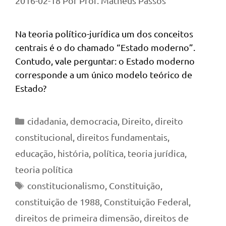
2016-02-18
Por
Prof. Matheus Passos
Na teoria político-jurídica um dos conceitos
centrais é o do chamado “Estado moderno”.
Contudo, vale perguntar: o Estado moderno
corresponde a um único modelo teórico de
Estado?
Categorias
cidadania
,
democracia
,
Direito
,
direito
constitucional
,
direitos fundamentais
,
educação
,
história
,
política
,
teoria jurídica
,
teoria política
Tags
constitucionalismo
,
Constituição
,
constituição de 1988
,
Constituição Federal
,
direitos de primeira dimensão
,
direitos de