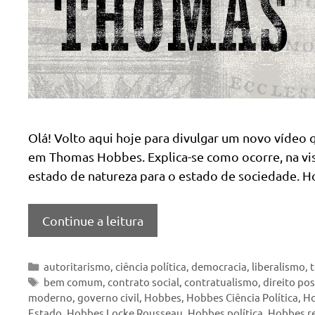
Olá! Volto aqui hoje para divulgar um novo vídeo 
em Thomas Hobbes. Explica-se como ocorre, na vis
estado de natureza para o estado de sociedade. 
Continue a leitura
Categorias
autoritarismo
,
ciência política
,
democracia
,
liberalismo
,
t
Tags
bem comum
,
contrato social
,
contratualismo
,
direito pos
moderno
,
governo civil
,
Hobbes
,
Hobbes Ciência Política
,
Ho
Estado
,
Hobbes Locke Rousseau
,
Hobbes política
,
Hobbes r