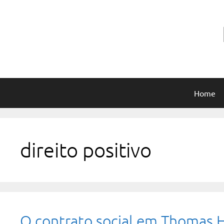
Pular
para
o
conteúdo
Home
direito positivo
O contrato social em Thomas 