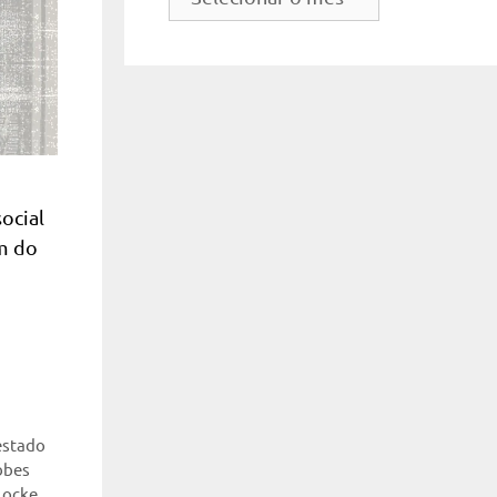
do
site
ocial
em do
estado
bbes
Locke
,