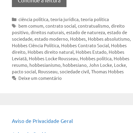
Continue a leitura
Categorias
ciência política
,
teoria jurídica
,
teoria política
Tags
bem comum
,
contrato social
,
contratualismo
,
direito
positivo
,
direitos naturais
,
estado de natureza
,
estado de
sociedade
,
estado moderno
,
Hobbes
,
Hobbes absolutismo
,
Hobbes Ciência Política
,
Hobbes Contrato Social
,
Hobbes
direito
,
Hobbes direito natural
,
Hobbes Estado
,
Hobbes
Leviatã
,
Hobbes Locke Rousseau
,
Hobbes política
,
Hobbes
resumo
,
hobbesianismo
,
hobbesiano
,
John Locke
,
Locke
,
pacto social
,
Rousseau
,
sociedade civil
,
Thomas Hobbes
Deixe um comentário
Aviso de Privacidade Geral