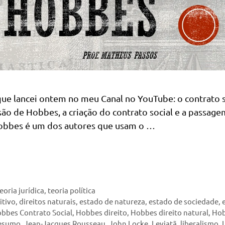
que lancei ontem no meu Canal no YouTube: o contrato s
ão de Hobbes, a criação do contrato social e a passag
Hobbes é um dos autores que usam o …
eoria jurídica
,
teoria política
itivo
,
direitos naturais
,
estado de natureza
,
estado de sociedade
,
bbes Contrato Social
,
Hobbes direito
,
Hobbes direito natural
,
Ho
esumo
,
Jean-Jacques Rousseau
,
John Locke
,
Leviatã
,
liberalismo
,