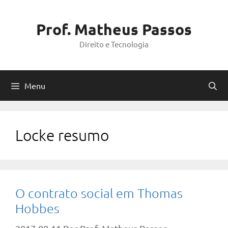
Pular
para
Prof. Matheus Passos
o
Direito e Tecnologia
conteúdo
Menu
Locke resumo
O contrato social em Thomas
Hobbes