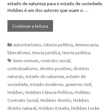
estado de natureza para o estado de sociedade.
Hobbes é um dos autores que usam o …
Continue a leitura
Categorias
autoritarismo
,
ciência política
,
democracia
,
liberalismo
,
teoria jurídica
,
teoria política
Tags
bem comum
,
contrato social
,
contratualismo
,
direito positivo
,
direitos
naturais
,
estado de natureza
,
estado de
sociedade
,
estado moderno
,
governo civil
,
Hobbes
,
Hobbes Ciência Política
,
Hobbes
Contrato Social
,
Hobbes direito
,
Hobbes
direito natural
,
Hobbes Estado
,
Hobbes Locke