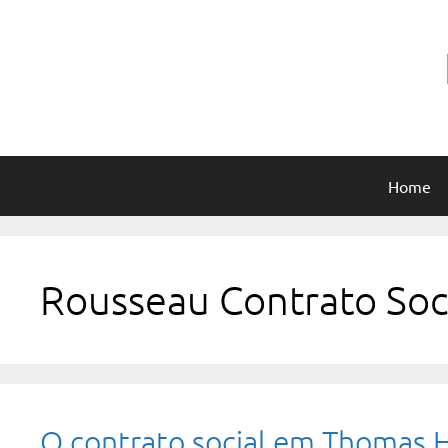
Pular
para
o
conteúdo
Home
Rousseau Contrato Soc
O contrato social em Thomas 