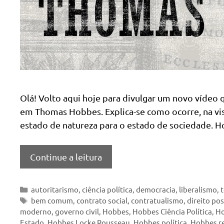
Olá! Volto aqui hoje para divulgar um novo vídeo 
em Thomas Hobbes. Explica-se como ocorre, na vis
estado de natureza para o estado de sociedade. 
Continue a leitura
Categorias
autoritarismo
,
ciência política
,
democracia
,
liberalismo
,
t
Tags
bem comum
,
contrato social
,
contratualismo
,
direito pos
moderno
,
governo civil
,
Hobbes
,
Hobbes Ciência Política
,
Ho
Estado
,
Hobbes Locke Rousseau
,
Hobbes política
,
Hobbes r