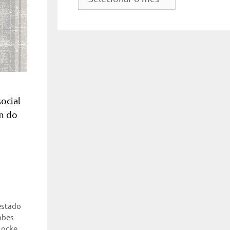
do
site
ocial
em do
estado
bbes
Locke
,