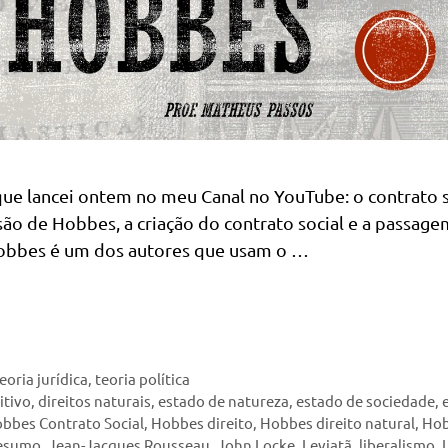
que lancei ontem no meu Canal no YouTube: o contrato s
ão de Hobbes, a criação do contrato social e a passag
Hobbes é um dos autores que usam o …
eoria jurídica
,
teoria política
itivo
,
direitos naturais
,
estado de natureza
,
estado de sociedade
,
bbes Contrato Social
,
Hobbes direito
,
Hobbes direito natural
,
Ho
esumo
,
Jean-Jacques Rousseau
,
John Locke
,
Leviatã
,
liberalismo
,