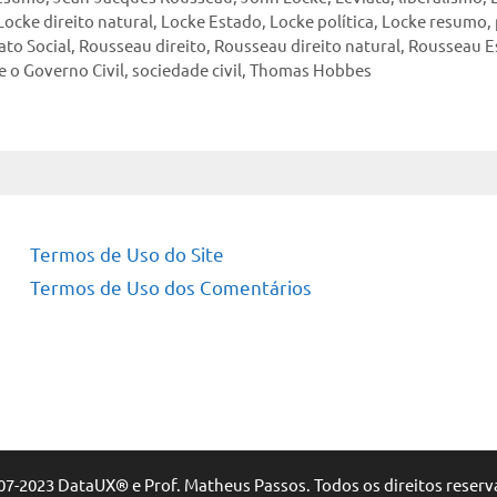
Locke direito natural
,
Locke Estado
,
Locke política
,
Locke resumo
,
to Social
,
Rousseau direito
,
Rousseau direito natural
,
Rousseau E
 o Governo Civil
,
sociedade civil
,
Thomas Hobbes
Termos de Uso do Site
Termos de Uso dos Comentários
07-2023 DataUX® e Prof. Matheus Passos. Todos os direitos reserv