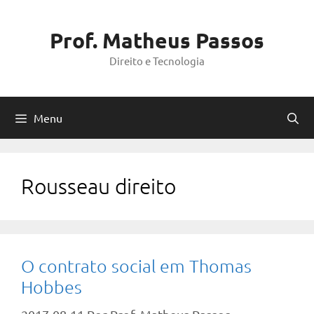
Pular
para
Prof. Matheus Passos
o
Direito e Tecnologia
conteúdo
Menu
Rousseau direito
O contrato social em Thomas
Hobbes