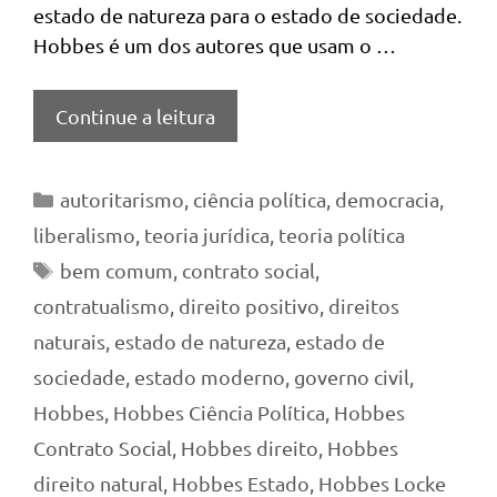
estado de natureza para o estado de sociedade.
Hobbes é um dos autores que usam o …
Continue a leitura
Categorias
autoritarismo
,
ciência política
,
democracia
,
liberalismo
,
teoria jurídica
,
teoria política
Tags
bem comum
,
contrato social
,
contratualismo
,
direito positivo
,
direitos
naturais
,
estado de natureza
,
estado de
sociedade
,
estado moderno
,
governo civil
,
Hobbes
,
Hobbes Ciência Política
,
Hobbes
Contrato Social
,
Hobbes direito
,
Hobbes
direito natural
,
Hobbes Estado
,
Hobbes Locke