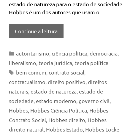
estado de natureza para o estado de sociedade.
Hobbes é um dos autores que usam o …
Continue a leitura
Categorias
autoritarismo
,
ciência política
,
democracia
,
liberalismo
,
teoria jurídica
,
teoria política
Tags
bem comum
,
contrato social
,
contratualismo
,
direito positivo
,
direitos
naturais
,
estado de natureza
,
estado de
sociedade
,
estado moderno
,
governo civil
,
Hobbes
,
Hobbes Ciência Política
,
Hobbes
Contrato Social
,
Hobbes direito
,
Hobbes
direito natural
,
Hobbes Estado
,
Hobbes Locke