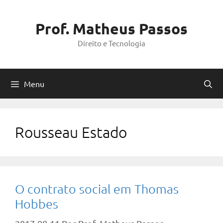
Pular
para
Prof. Matheus Passos
o
Direito e Tecnologia
conteúdo
Menu
Rousseau Estado
O contrato social em Thomas
Hobbes