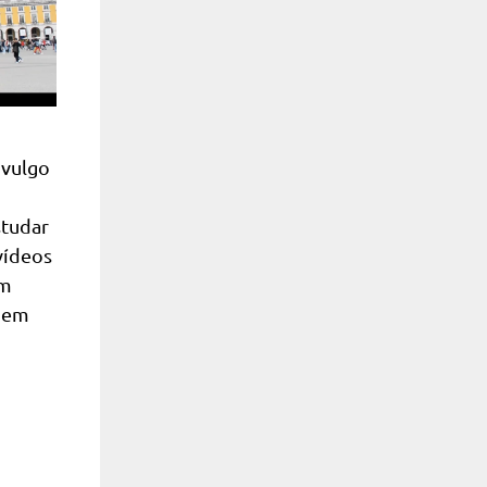
ivulgo
studar
vídeos
em
o em