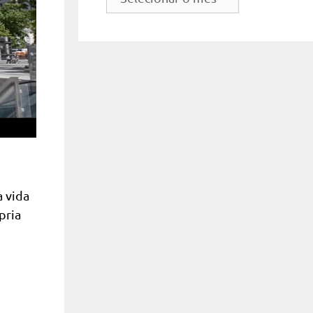
do
site
a vida
pria