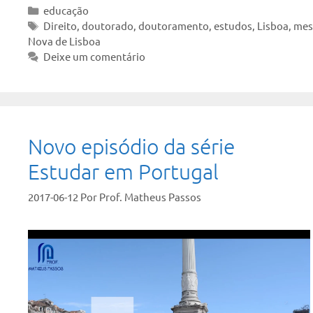
Categorias
educação
Tags
Direito
,
doutorado
,
doutoramento
,
estudos
,
Lisboa
,
mes
Nova de Lisboa
Deixe um comentário
Novo episódio da série
Estudar em Portugal
2017-06-12
Por
Prof. Matheus Passos