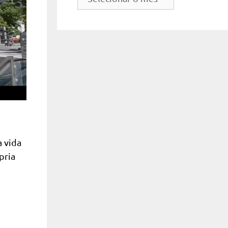
do
site
a vida
pria