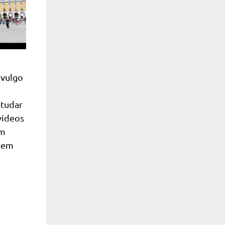
ivulgo
studar
vídeos
em
o em