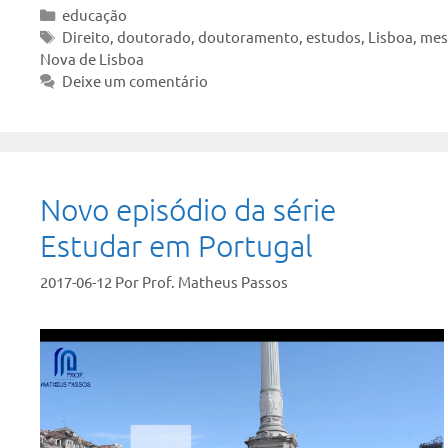
Categorias
educação
Tags
Direito
,
doutorado
,
doutoramento
,
estudos
,
Lisboa
,
mes
Nova de Lisboa
Deixe um comentário
Novo episódio da série
Estudar em Portugal
2017-06-12
Por
Prof. Matheus Passos