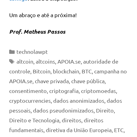
Um abraço e até a próxima!
Prof. Matheus Passos
Categorias
technolawpt
Tags
altcoin
,
altcoins
,
APOIA.se
,
autoridade de
controle
,
Bitcoin
,
blockchain
,
BTC
,
campanha no
APOIA.se
,
chave privada
,
chave pública
,
consentimento
,
criptografia
,
criptomoedas
,
cryptocurrencies
,
dados anonimizados
,
dados
pessoais
,
dados pseudonimizados
,
Direito
,
Direito e Tecnologia
,
direitos
,
direitos
fundamentais
,
diretiva da União Europeia
,
ETC
,