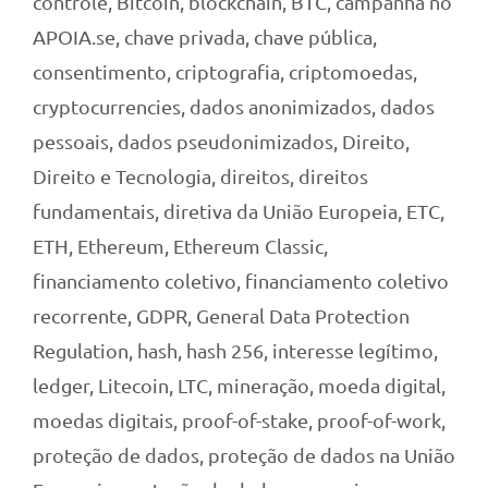
controle
,
Bitcoin
,
blockchain
,
BTC
,
campanha no
APOIA.se
,
chave privada
,
chave pública
,
consentimento
,
criptografia
,
criptomoedas
,
cryptocurrencies
,
dados anonimizados
,
dados
pessoais
,
dados pseudonimizados
,
Direito
,
Direito e Tecnologia
,
direitos
,
direitos
fundamentais
,
diretiva da União Europeia
,
ETC
,
ETH
,
Ethereum
,
Ethereum Classic
,
financiamento coletivo
,
financiamento coletivo
recorrente
,
GDPR
,
General Data Protection
Regulation
,
hash
,
hash 256
,
interesse legítimo
,
ledger
,
Litecoin
,
LTC
,
mineração
,
moeda digital
,
moedas digitais
,
proof-of-stake
,
proof-of-work
,
proteção de dados
,
proteção de dados na União