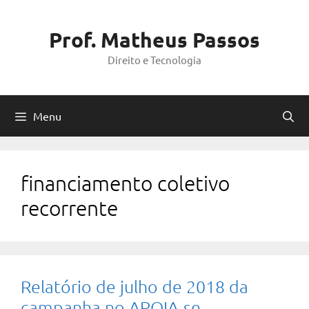
Pular
para
Prof. Matheus Passos
o
Direito e Tecnologia
conteúdo
Menu
financiamento coletivo
recorrente
Relatório de julho de 2018 da
campanha no APOIA.se