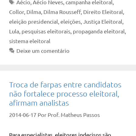
Tags
Aécio
,
Aécio Neves
,
campanha eleitoral
,
Collor
,
Dilma
,
Dilma Rousseff
,
Direito Eleitoral
,
eleição presidencial
,
eleições
,
Justiça Eleitoral
,
Lula
,
pesquisas eleitorais
,
propaganda eleitoral
,
sistema eleitoral
Deixe um comentário
Troca de farpas entre candidatos
não fortalece processo eleitoral,
afirmam analistas
2014-06-17
Por
Prof. Matheus Passos
Para especialistas, eleitores indecisos são