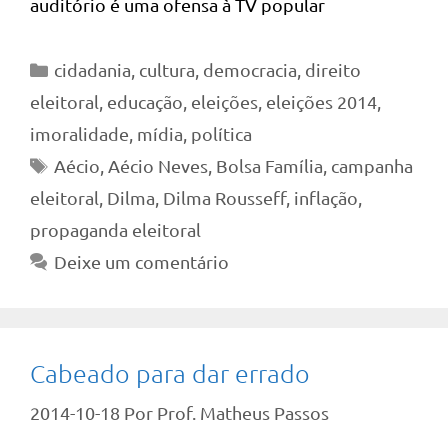
auditório é uma ofensa à TV popular
Categorias
cidadania
,
cultura
,
democracia
,
direito
eleitoral
,
educação
,
eleições
,
eleições 2014
,
imoralidade
,
mídia
,
política
Tags
Aécio
,
Aécio Neves
,
Bolsa Família
,
campanha
eleitoral
,
Dilma
,
Dilma Rousseff
,
inflação
,
propaganda eleitoral
Deixe um comentário
Cabeado para dar errado
2014-10-18
Por
Prof. Matheus Passos