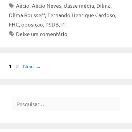
Tags
Aécio
,
Aécio Neves
,
classe média
,
Dilma
,
Dilma Rousseff
,
Fernando Henrique Cardoso
,
FHC
,
oposição
,
PSDB
,
PT
Deixe um comentário
Page
1
Page
2
Next
→
Pesquisar
por: