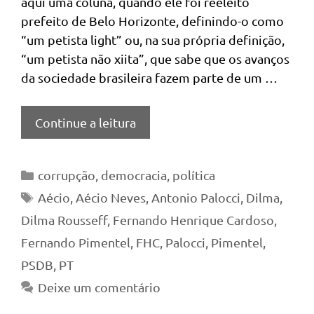
aqui uma coluna, quando ele foi reeleito
prefeito de Belo Horizonte, definindo-o como
“um petista light” ou, na sua própria definição,
“um petista não xiita”, que sabe que os avanços
da sociedade brasileira fazem parte de um …
Continue a leitura
Categorias
corrupção
,
democracia
,
política
Tags
Aécio
,
Aécio Neves
,
Antonio Palocci
,
Dilma
,
Dilma Rousseff
,
Fernando Henrique Cardoso
,
Fernando Pimentel
,
FHC
,
Palocci
,
Pimentel
,
PSDB
,
PT
Deixe um comentário