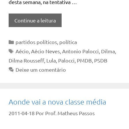
desta semana, na tentativa …
Continue a leitura
Categorias
partidos políticos
,
política
Tags
Aécio
,
Aécio Neves
,
Antonio Palocci
,
Dilma
,
Dilma Rousseff
,
Lula
,
Palocci
,
PMDB
,
PSDB
Deixe um comentário
Aonde vai a nova classe média
2011-04-18
Por
Prof. Matheus Passos