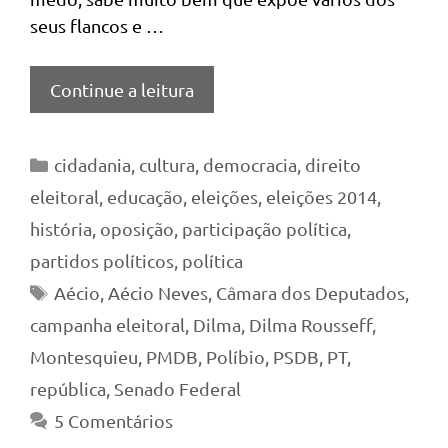
seus flancos e …
Continue a leitura
Categorias
cidadania
,
cultura
,
democracia
,
direito
eleitoral
,
educação
,
eleições
,
eleições 2014
,
história
,
oposição
,
participação política
,
partidos políticos
,
política
Tags
Aécio
,
Aécio Neves
,
Câmara dos Deputados
,
campanha eleitoral
,
Dilma
,
Dilma Rousseff
,
Montesquieu
,
PMDB
,
Políbio
,
PSDB
,
PT
,
república
,
Senado Federal
5 Comentários