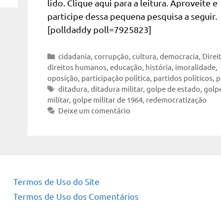
lido. Clique aqui para a leitura. Aproveite e
participe dessa pequena pesquisa a seguir.
[polldaddy poll=7925823]
Categorias
cidadania
,
corrupção
,
cultura
,
democracia
,
Direi
direitos humanos
,
educação
,
história
,
imoralidade
,
oposição
,
participação política
,
partidos políticos
,
p
Tags
ditadura
,
ditadura militar
,
golpe de estado
,
golp
militar
,
golpe militar de 1964
,
redemocratização
Deixe um comentário
Termos de Uso do Site
Termos de Uso dos Comentários