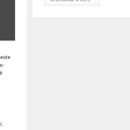
do
site
deste
no
é
F
,