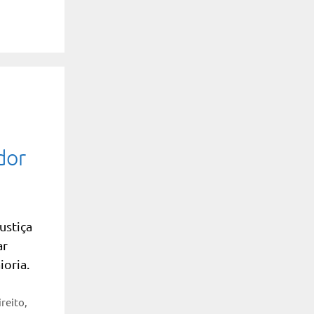
dor
ustiça
ar
ioria.
ireito
,