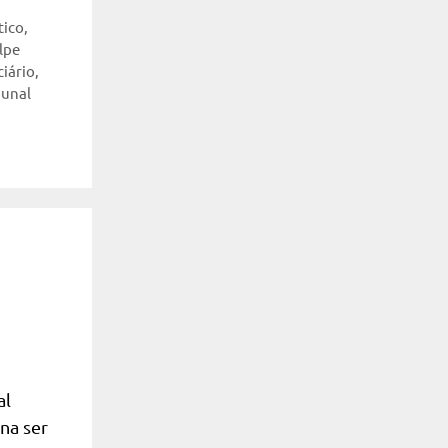
tico
,
lpe
iário
,
bunal
al
na ser