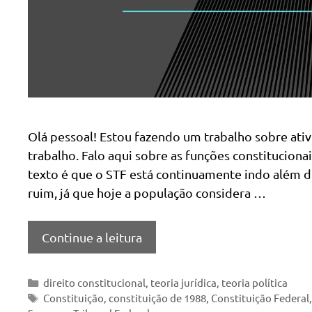
Olá pessoal! Estou fazendo um trabalho sobre ati
trabalho. Falo aqui sobre as funções constitucio
texto é que o STF está continuamente indo além de
ruim, já que hoje a população considera …
Continue a leitura
Categorias
direito constitucional
,
teoria jurídica
,
teoria política
Tags
Constituição
,
constituição de 1988
,
Constituição Federal