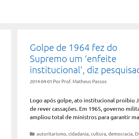
Golpe de 1964 fez do
Supremo um ‘enfeite
institucional’, diz pesquisa
2014-04-01
Por
Prof. Matheus Passos
Logo após golpe, ato institucional proibiu J
de rever cassações. Em 1965, governo milit
ampliou total de ministros para garantir ma
Categorias
autoritarismo
,
cidadania
,
cultura
,
democracia
,
D