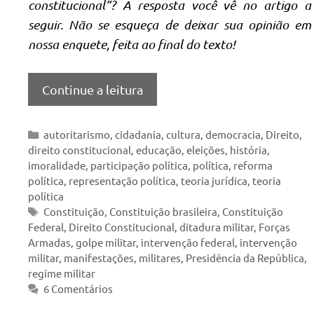
constitucional”? A resposta você vê no artigo a
seguir. Não se esqueça de deixar sua opinião em
nossa enquete, feita ao final do texto!
Continue a leitura
Categorias
autoritarismo
,
cidadania
,
cultura
,
democracia
,
Direito
,
direito constitucional
,
educação
,
eleições
,
história
,
imoralidade
,
participação política
,
política
,
reforma
política
,
representação política
,
teoria jurídica
,
teoria
política
Tags
Constituição
,
Constituição brasileira
,
Constituição
Federal
,
Direito Constitucional
,
ditadura militar
,
Forças
Armadas
,
golpe militar
,
intervenção federal
,
intervenção
militar
,
manifestações
,
militares
,
Presidência da República
,
regime militar
6 Comentários