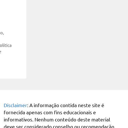
to
,
olítica
e
Disclaimer
: A informação contida neste site é
fornecida apenas com fins educacionais e
informativos. Nenhum conteúdo deste material
deve ser considerado conselho ou recomendação