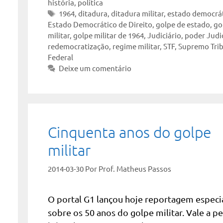
história
,
política
Tags
1964
,
ditadura
,
ditadura militar
,
estado democrá
Estado Democrático de Direito
,
golpe de estado
,
go
militar
,
golpe militar de 1964
,
Judiciário
,
poder Judic
redemocratização
,
regime militar
,
STF
,
Supremo Tri
Federal
Deixe um comentário
Cinquenta anos do golpe
militar
2014-03-30
Por
Prof. Matheus Passos
O portal G1 lançou hoje reportagem especi
sobre os 50 anos do golpe militar. Vale a pe