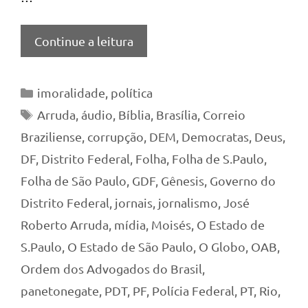
Continue a leitura
Categorias
imoralidade
,
política
Tags
Arruda
,
áudio
,
Bíblia
,
Brasília
,
Correio
Braziliense
,
corrupção
,
DEM
,
Democratas
,
Deus
,
DF
,
Distrito Federal
,
Folha
,
Folha de S.Paulo
,
Folha de São Paulo
,
GDF
,
Gênesis
,
Governo do
Distrito Federal
,
jornais
,
jornalismo
,
José
Roberto Arruda
,
mídia
,
Moisés
,
O Estado de
S.Paulo
,
O Estado de São Paulo
,
O Globo
,
OAB
,
Ordem dos Advogados do Brasil
,
panetonegate
,
PDT
,
PF
,
Polícia Federal
,
PT
,
Rio
,