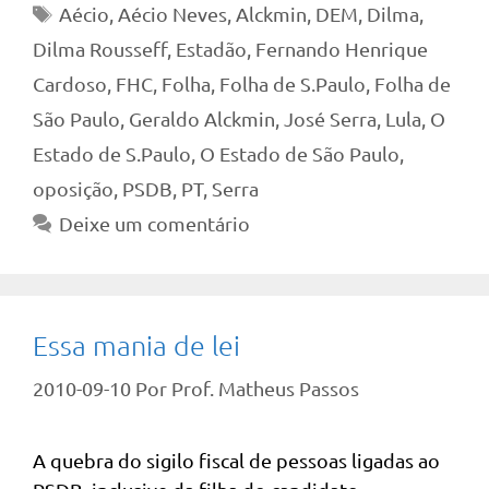
Tags
Aécio
,
Aécio Neves
,
Alckmin
,
DEM
,
Dilma
,
Dilma Rousseff
,
Estadão
,
Fernando Henrique
Cardoso
,
FHC
,
Folha
,
Folha de S.Paulo
,
Folha de
São Paulo
,
Geraldo Alckmin
,
José Serra
,
Lula
,
O
Estado de S.Paulo
,
O Estado de São Paulo
,
oposição
,
PSDB
,
PT
,
Serra
Deixe um comentário
Essa mania de lei
2010-09-10
Por
Prof. Matheus Passos
A quebra do sigilo fiscal de pessoas ligadas ao