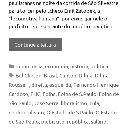
paulistanas na noite da corrida de São Silvestre
para torcer pelo tcheco Emil Zatopek, a
“locomotiva humana”, por enxergar nele o
perfeito representante do império soviético. …
Continue a leitura
Categorias
democracia
,
economia
,
história
,
política
Tags
Bill Clinton
,
Brasil
,
Clinton
,
Dilma
,
Dilma
Rousseff
,
direita
,
esquerda
,
Fernando Henrique
Cardoso
,
FHC
,
Folha
,
Folha de S.Paulo
,
Folha de
São Paulo
,
José Serra
,
liberalismo
,
Lula
,
neoliberalismo
,
O Estado de S.Paulo
,
O Estado
de São Paulo
,
plebiscito
,
república
,
salário
,