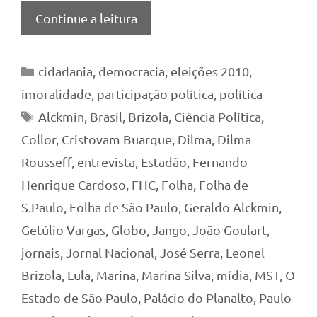
Continue a leitura
Categorias
cidadania
,
democracia
,
eleições 2010
,
imoralidade
,
participação política
,
política
Tags
Alckmin
,
Brasil
,
Brizola
,
Ciência Política
,
Collor
,
Cristovam Buarque
,
Dilma
,
Dilma
Rousseff
,
entrevista
,
Estadão
,
Fernando
Henrique Cardoso
,
FHC
,
Folha
,
Folha de
S.Paulo
,
Folha de São Paulo
,
Geraldo Alckmin
,
Getúlio Vargas
,
Globo
,
Jango
,
João Goulart
,
jornais
,
Jornal Nacional
,
José Serra
,
Leonel
Brizola
,
Lula
,
Marina
,
Marina Silva
,
mídia
,
MST
,
O
Estado de São Paulo
,
Palácio do Planalto
,
Paulo