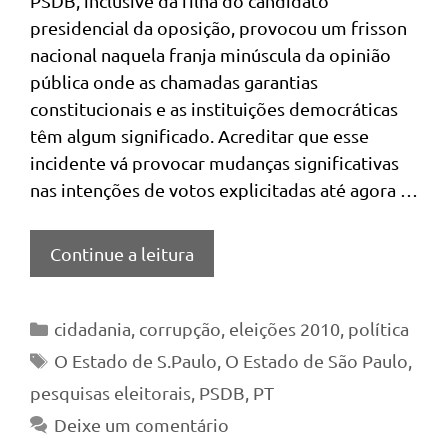
PSDB, inclusive da filha do candidato
presidencial da oposição, provocou um frisson
nacional naquela franja minúscula da opinião
pública onde as chamadas garantias
constitucionais e as instituições democráticas
têm algum significado. Acreditar que esse
incidente vá provocar mudanças significativas
nas intenções de votos explicitadas até agora …
Continue a leitura
Categorias
cidadania
,
corrupção
,
eleições 2010
,
política
Tags
O Estado de S.Paulo
,
O Estado de São Paulo
,
pesquisas eleitorais
,
PSDB
,
PT
Deixe um comentário