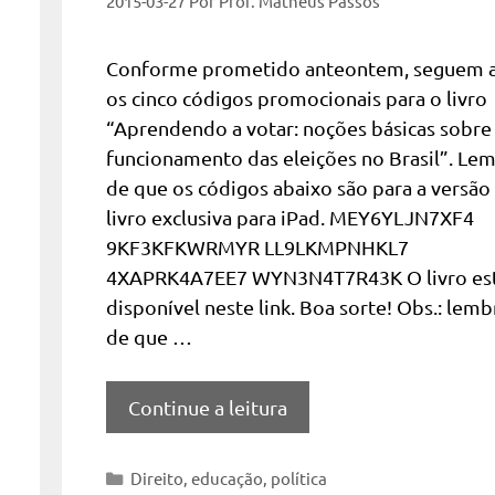
2015-03-27
Por
Prof. Matheus Passos
Conforme prometido anteontem, seguem 
os cinco códigos promocionais para o livro
“Aprendendo a votar: noções básicas sobre
funcionamento das eleições no Brasil”. Le
de que os códigos abaixo são para a versão
livro exclusiva para iPad. MEY6YLJN7XF4
9KF3KFKWRMYR LL9LKMPNHKL7
4XAPRK4A7EE7 WYN3N4T7R43K O livro es
disponível neste link. Boa sorte! Obs.: lemb
de que …
Continue a leitura
Categorias
Direito
,
educação
,
política