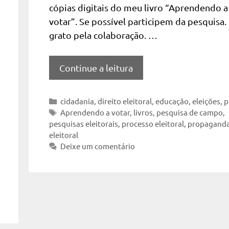
cópias digitais do meu livro “Aprendendo a
votar”. Se possível participem da pesquisa.
grato pela colaboração. …
Continue a leitura
Categorias
cidadania
,
direito eleitoral
,
educação
,
eleições
,
p
Tags
Aprendendo a votar
,
livros
,
pesquisa de campo
,
pesquisas eleitorais
,
processo eleitoral
,
propagand
eleitoral
Deixe um comentário