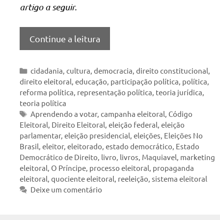
artigo a seguir.
Continue a leitura
Categorias
cidadania
,
cultura
,
democracia
,
direito constitucional
,
direito eleitoral
,
educação
,
participação política
,
política
,
reforma política
,
representação política
,
teoria jurídica
,
teoria política
Tags
Aprendendo a votar
,
campanha eleitoral
,
Código
Eleitoral
,
Direito Eleitoral
,
eleição federal
,
eleição
parlamentar
,
eleição presidencial
,
eleições
,
Eleições No
Brasil
,
eleitor
,
eleitorado
,
estado democrático
,
Estado
Democrático de Direito
,
livro
,
livros
,
Maquiavel
,
marketing
eleitoral
,
O Príncipe
,
processo eleitoral
,
propaganda
eleitoral
,
quociente eleitoral
,
reeleição
,
sistema eleitoral
Deixe um comentário