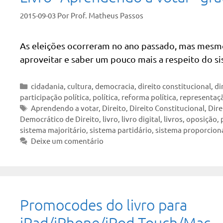
2015-09-03
Por
Prof. Matheus Passos
As eleições ocorreram no ano passado, mas mesmo 
aproveitar e saber um pouco mais a respeito do sis
Categorias
cidadania
,
cultura
,
democracia
,
direito constitucional
,
di
participação política
,
política
,
reforma política
,
representaçã
Tags
Aprendendo a votar
,
Direito
,
Direito Constitucional
,
Dire
Democrático de Direito
,
livro
,
livro digital
,
livros
,
oposição
,
sistema majoritário
,
sistema partidário
,
sistema proporcion
Deixe um comentário
Promocodes do livro para
iPad/iPhone/iPod Touch/Mac