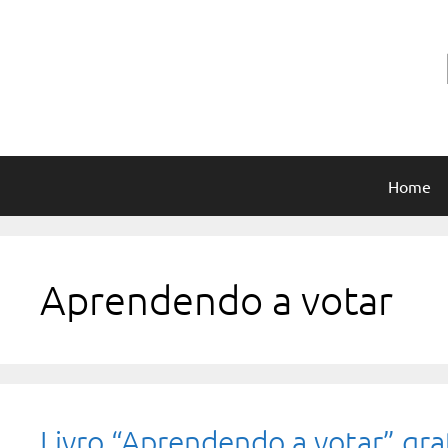
Pular
para
o
conteúdo
Home
Aprendendo a votar
Livro “Aprendendo a votar” gr