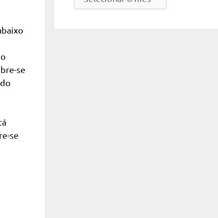
do
site
abaixo
 o
mbre-se
 do
tá
re-se