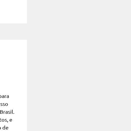
para
esso
Brasil.
os, e
o de