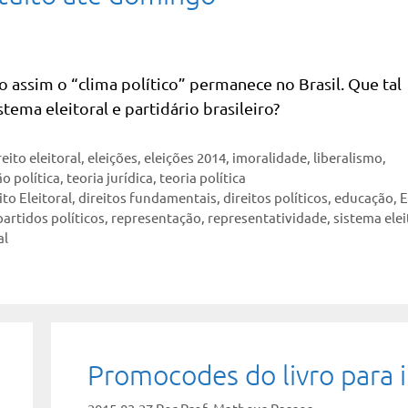
assim o “clima político” permanece no Brasil. Que tal
tema eleitoral e partidário brasileiro?
reito eleitoral
,
eleições
,
eleições 2014
,
imoralidade
,
liberalismo
,
o política
,
teoria jurídica
,
teoria política
ito Eleitoral
,
direitos fundamentais
,
direitos políticos
,
educação
,
E
partidos políticos
,
representação
,
representatividade
,
sistema elei
al
Promocodes do livro para 