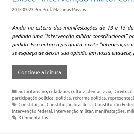
2015-03-23
Por
Prof. Matheus Passos
Ainda na esteira das manifestações de 13 e 15 de
pedindo uma “intervenção militar constitucional” na
pedido. Fica então a pergunta: existe “intervenção mi
se esqueça de deixar sua opinião em nossa enquete, f
Continue a leitura
Categorias
autoritarismo
,
cidadania
,
cultura
,
democracia
,
Direito
,
di
participação política
,
política
,
reforma política
,
representaçã
Tags
Constituição
,
Constituição brasileira
,
Constituição Feder
intervenção federal
,
intervenção militar
,
manifestações
,
mil
6 Comentários