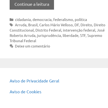
Continue a leitura
Categorias
cidadania
,
democracia
,
federalismo
,
política
Tags
Arruda
,
Brasil
,
Carlos Mário Velloso
,
DF
,
Direito
,
Direito
Constitucional
,
Distrito Federal
,
intervenção federal
,
José
Roberto Arruda
,
jurisprudência
,
liberdade
,
STF
,
Supremo
Tribunal Federal
Deixe um comentário
Aviso de Privacidade Geral
Aviso de Cookies