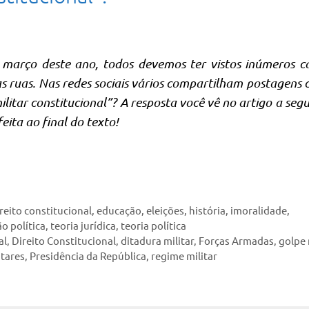
 março deste ano, todos devemos ter vistos inúmeros c
s ruas. Nas redes sociais vários compartilham postagens 
litar constitucional”? A resposta você vê no artigo a segu
eita ao final do texto!
reito constitucional
,
educação
,
eleições
,
história
,
imoralidade
,
o política
,
teoria jurídica
,
teoria política
al
,
Direito Constitucional
,
ditadura militar
,
Forças Armadas
,
golpe 
itares
,
Presidência da República
,
regime militar