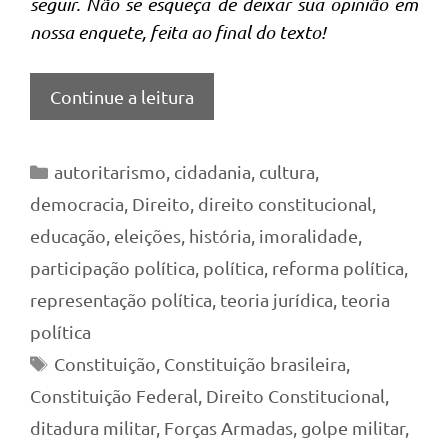
seguir. Não se esqueça de deixar sua opinião em
nossa enquete, feita ao final do texto!
Continue a leitura
Categorias
autoritarismo
,
cidadania
,
cultura
,
democracia
,
Direito
,
direito constitucional
,
educação
,
eleições
,
história
,
imoralidade
,
participação política
,
política
,
reforma política
,
representação política
,
teoria jurídica
,
teoria
política
Tags
Constituição
,
Constituição brasileira
,
Constituição Federal
,
Direito Constitucional
,
ditadura militar
,
Forças Armadas
,
golpe militar
,