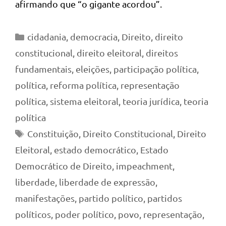
afirmando que “o gigante acordou”.
Categorias
cidadania
,
democracia
,
Direito
,
direito
constitucional
,
direito eleitoral
,
direitos
fundamentais
,
eleições
,
participação política
,
política
,
reforma política
,
representação
política
,
sistema eleitoral
,
teoria jurídica
,
teoria
política
Tags
Constituição
,
Direito Constitucional
,
Direito
Eleitoral
,
estado democrático
,
Estado
Democrático de Direito
,
impeachment
,
liberdade
,
liberdade de expressão
,
manifestações
,
partido político
,
partidos
políticos
,
poder político
,
povo
,
representação
,