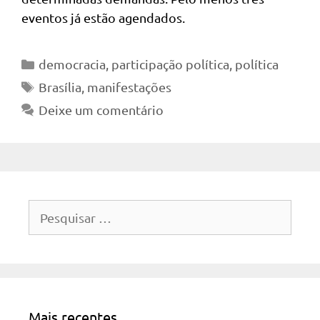
eventos já estão agendados.
Categorias
democracia
,
participação política
,
política
Tags
Brasília
,
manifestações
Deixe um comentário
Pesquisar
por:
Mais recentes