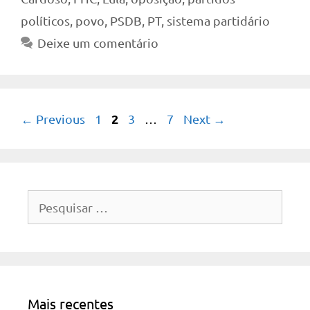
políticos
,
povo
,
PSDB
,
PT
,
sistema partidário
Deixe um comentário
Page
Page
2
Page
Page
←
Previous
1
3
…
7
Next
→
Pesquisar
por:
Mais recentes