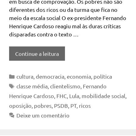
em busca de comprovação. Os pobres não são
diferentes dos ricos ou da turma que fica no
meio da escala social O ex-presidente Fernando
Henrique Cardoso reagiu mal às duras críticas
disparadas contra o texto …
Continue a leitura
Categorias
cultura
,
democracia
,
economia
,
política
Tags
classe média
,
clientelismo
,
Fernando
Henrique Cardoso
,
FHC
,
Lula
,
mobilidade social
,
oposição
,
pobres
,
PSDB
,
PT
,
ricos
Deixe um comentário