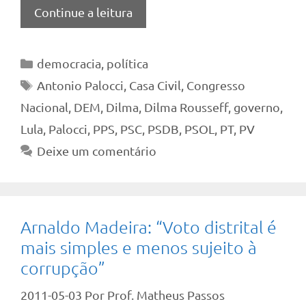
Continue a leitura
Categorias
democracia
,
política
Tags
Antonio Palocci
,
Casa Civil
,
Congresso
Nacional
,
DEM
,
Dilma
,
Dilma Rousseff
,
governo
,
Lula
,
Palocci
,
PPS
,
PSC
,
PSDB
,
PSOL
,
PT
,
PV
Deixe um comentário
Arnaldo Madeira: “Voto distrital é
mais simples e menos sujeito à
corrupção”
2011-05-03
Por
Prof. Matheus Passos