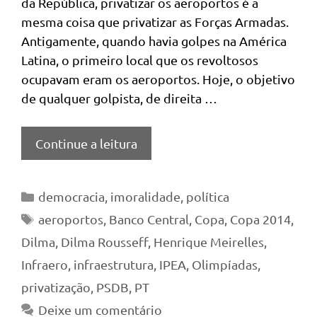
da República, privatizar os aeroportos é a
mesma coisa que privatizar as Forças Armadas.
Antigamente, quando havia golpes na América
Latina, o primeiro local que os revoltosos
ocupavam eram os aeroportos. Hoje, o objetivo
de qualquer golpista, de direita …
Continue a leitura
Categorias
democracia
,
imoralidade
,
política
Tags
aeroportos
,
Banco Central
,
Copa
,
Copa 2014
,
Dilma
,
Dilma Rousseff
,
Henrique Meirelles
,
Infraero
,
infraestrutura
,
IPEA
,
Olimpíadas
,
privatização
,
PSDB
,
PT
Deixe um comentário