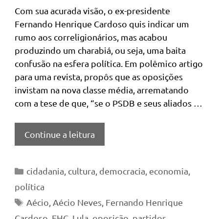
Com sua acurada visão, o ex-presidente
Fernando Henrique Cardoso quis indicar um
rumo aos correligionários, mas acabou
produzindo um charabiá, ou seja, uma baita
confusão na esfera política. Em polêmico artigo
para uma revista, propôs que as oposições
invistam na nova classe média, arrematando
com a tese de que, “se o PSDB e seus aliados …
Continue a leitura
Categorias
cidadania
,
cultura
,
democracia
,
economia
,
política
Tags
Aécio
,
Aécio Neves
,
Fernando Henrique
Cardoso
,
FHC
,
Lula
,
oposição
,
partidos