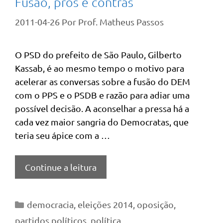
Fusão, prós e contras
2011-04-26
Por
Prof. Matheus Passos
O PSD do prefeito de São Paulo, Gilberto
Kassab, é ao mesmo tempo o motivo para
acelerar as conversas sobre a fusão do DEM
com o PPS e o PSDB e razão para adiar uma
possível decisão. A aconselhar a pressa há a
cada vez maior sangria do Democratas, que
teria seu ápice com a …
Continue a leitura
Categorias
democracia
,
eleições 2014
,
oposição
,
partidos políticos
,
política