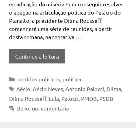
erradicação da miséria Sem conseguir resolver
o apagão na articulação política do Palácio do
Planalto, a presidente Dilma Rousseff
comandará uma série de reuniões, a partir
desta semana, na tentativa …
Continue a leitura
Categorias
partidos políticos
,
política
Tags
Aécio
,
Aécio Neves
,
Antonio Palocci
,
Dilma
,
Dilma Rousseff
,
Lula
,
Palocci
,
PMDB
,
PSDB
Deixe um comentário