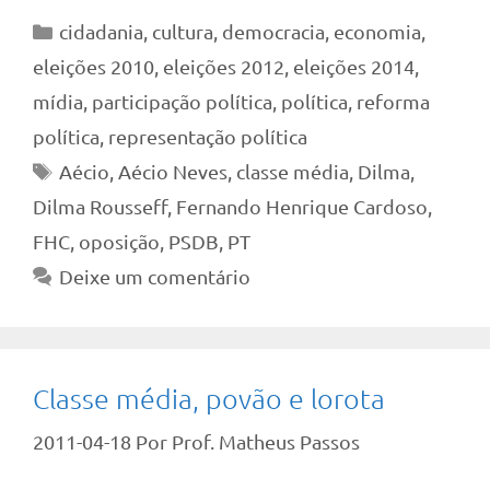
Categorias
cidadania
,
cultura
,
democracia
,
economia
,
eleições 2010
,
eleições 2012
,
eleições 2014
,
mídia
,
participação política
,
política
,
reforma
política
,
representação política
Tags
Aécio
,
Aécio Neves
,
classe média
,
Dilma
,
Dilma Rousseff
,
Fernando Henrique Cardoso
,
FHC
,
oposição
,
PSDB
,
PT
Deixe um comentário
Classe média, povão e lorota
2011-04-18
Por
Prof. Matheus Passos