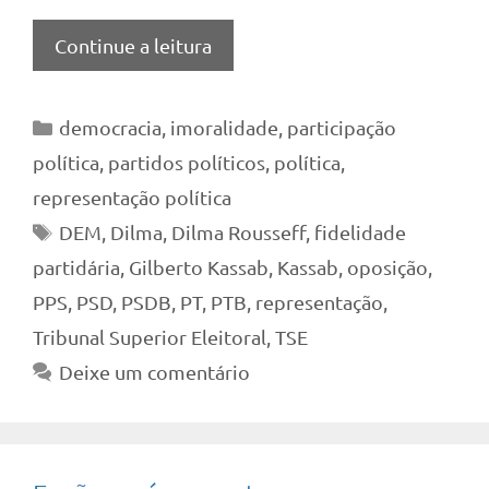
Continue a leitura
Categorias
democracia
,
imoralidade
,
participação
política
,
partidos políticos
,
política
,
representação política
Tags
DEM
,
Dilma
,
Dilma Rousseff
,
fidelidade
partidária
,
Gilberto Kassab
,
Kassab
,
oposição
,
PPS
,
PSD
,
PSDB
,
PT
,
PTB
,
representação
,
Tribunal Superior Eleitoral
,
TSE
Deixe um comentário