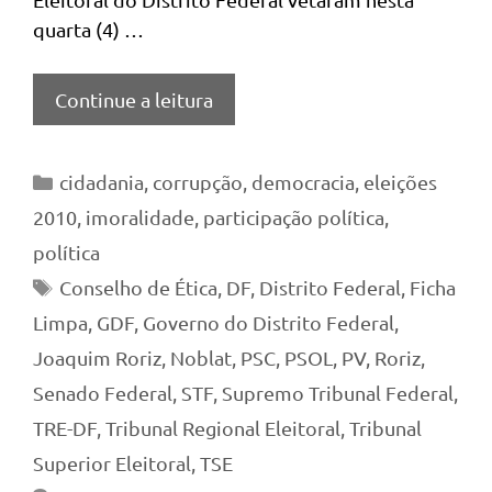
quarta (4) …
Continue a leitura
Categorias
cidadania
,
corrupção
,
democracia
,
eleições
2010
,
imoralidade
,
participação política
,
política
Tags
Conselho de Ética
,
DF
,
Distrito Federal
,
Ficha
Limpa
,
GDF
,
Governo do Distrito Federal
,
Joaquim Roriz
,
Noblat
,
PSC
,
PSOL
,
PV
,
Roriz
,
Senado Federal
,
STF
,
Supremo Tribunal Federal
,
TRE-DF
,
Tribunal Regional Eleitoral
,
Tribunal
Superior Eleitoral
,
TSE