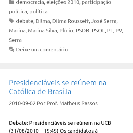
Categorias
democracia
,
eleições 2010
,
participação
política
,
política
Tags
debate
,
Dilma
,
Dilma Rousseff
,
José Serra
,
Marina
,
Marina Silva
,
Plínio
,
PSDB
,
PSOL
,
PT
,
PV
,
Serra
Deixe um comentário
Presidenciáveis se reúnem na
Católica de Brasília
2010-09-02
Por
Prof. Matheus Passos
Debate: Presidenciáveis se reúnem na UCB
(31/08/2010 – 15:45) Os candidatos à