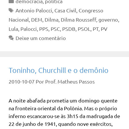
Categorias
democracia
,
política
Tags
Antonio Palocci
,
Casa Civil
,
Congresso
Nacional
,
DEM
,
Dilma
,
Dilma Rousseff
,
governo
,
Lula
,
Palocci
,
PPS
,
PSC
,
PSDB
,
PSOL
,
PT
,
PV
Deixe um comentário
Toninho, Churchill e o demônio
2010-10-07
Por
Prof. Matheus Passos
A noite abafada prometia um domingo quente
na fronteira oriental da Polônia. Mas o próprio
inferno escancarou-se às 3h15 da madrugada de
22 de junho de 1941, quando nove exércitos,