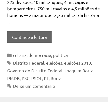
225 divisões, 10 mil tanques, 4 mil caças e
bombardeiros, 750 mil cavalos e 4,5 milhões de
homens — a maior operação militar da história
…
Continue a leitura
Categorias
cultura
,
democracia
,
política
Tags
Distrito Federal
,
eleições
,
eleições 2010
,
Governo do Distrito Federal
,
Joaquim Roriz
,
PMDB
,
PSC
,
PSOL
,
PT
,
Roriz
Deixe um comentário