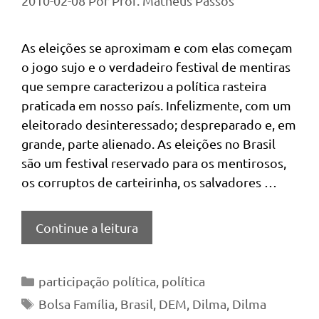
2010-02-08
Por
Prof. Matheus Passos
As eleições se aproximam e com elas começam
o jogo sujo e o verdadeiro festival de mentiras
que sempre caracterizou a política rasteira
praticada em nosso país. Infelizmente, com um
eleitorado desinteressado; despreparado e, em
grande, parte alienado. As eleições no Brasil
são um festival reservado para os mentirosos,
os corruptos de carteirinha, os salvadores …
Continue a leitura
Categorias
participação política
,
política
Tags
Bolsa Família
,
Brasil
,
DEM
,
Dilma
,
Dilma