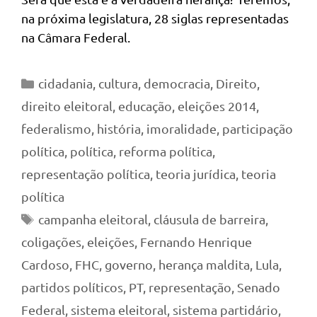
na próxima legislatura, 28 siglas representadas
na Câmara Federal.
Categorias
cidadania
,
cultura
,
democracia
,
Direito
,
direito eleitoral
,
educação
,
eleições 2014
,
federalismo
,
história
,
imoralidade
,
participação
política
,
política
,
reforma política
,
representação política
,
teoria jurídica
,
teoria
política
Tags
campanha eleitoral
,
cláusula de barreira
,
coligações
,
eleições
,
Fernando Henrique
Cardoso
,
FHC
,
governo
,
herança maldita
,
Lula
,
partidos políticos
,
PT
,
representação
,
Senado
Federal
,
sistema eleitoral
,
sistema partidário
,