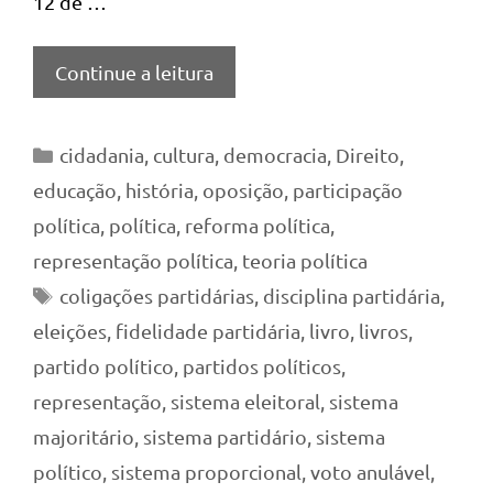
12 de …
Continue a leitura
Categorias
cidadania
,
cultura
,
democracia
,
Direito
,
educação
,
história
,
oposição
,
participação
política
,
política
,
reforma política
,
representação política
,
teoria política
Tags
coligações partidárias
,
disciplina partidária
,
eleições
,
fidelidade partidária
,
livro
,
livros
,
partido político
,
partidos políticos
,
representação
,
sistema eleitoral
,
sistema
majoritário
,
sistema partidário
,
sistema
político
,
sistema proporcional
,
voto anulável
,