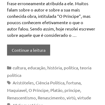
frase erroneamente atribuída a ele. Muitos
falam sobre o autor e sobre a sua mais
conhecida obra, intitulada “O Príncipe”, mas
poucos conhecem efetivamente o que o
autor falou. Sendo assim, hoje resolvi escrever
sobre aquele que é considerado o …
Continue a leitura
Categorias
cultura
,
educação
,
história
,
política
,
teoria
política
Tags
Aristóteles
,
Ciência Política
,
fortuna
,
Maquiavel
,
O Príncipe
,
Platão
,
príncipe
,
Renascentismo
,
Renascimento
,
virtù
,
virtude