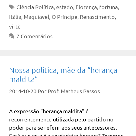
Tags
Ciência Política
,
estado
,
Florença
,
fortuna
,
Itália
,
Maquiavel
,
O Príncipe
,
Renascimento
,
virtù
7 Comentários
Nossa política, mãe da “herança
maldita”
2014-10-20
Por
Prof. Matheus Passos
A expressão “herança maldita” é
recorrentemente utilizada pelo partido no
poder para se referir aos seus antecessores.
Será que esta é a verdadeira herança? Teremos,