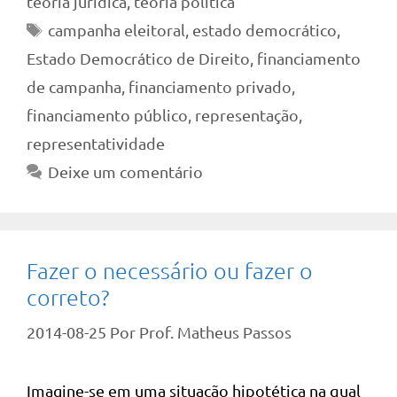
teoria jurídica
,
teoria política
Tags
campanha eleitoral
,
estado democrático
,
Estado Democrático de Direito
,
financiamento
de campanha
,
financiamento privado
,
financiamento público
,
representação
,
representatividade
Deixe um comentário
Fazer o necessário ou fazer o
correto?
2014-08-25
Por
Prof. Matheus Passos
Imagine-se em uma situação hipotética na qual