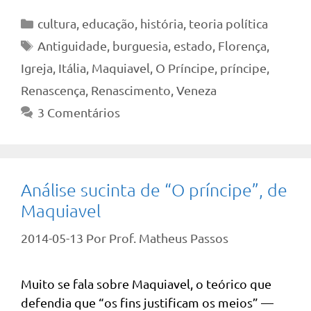
Categorias
cultura
,
educação
,
história
,
teoria política
Tags
Antiguidade
,
burguesia
,
estado
,
Florença
,
Igreja
,
Itália
,
Maquiavel
,
O Príncipe
,
príncipe
,
Renascença
,
Renascimento
,
Veneza
3 Comentários
Análise sucinta de “O príncipe”, de
Maquiavel
2014-05-13
Por
Prof. Matheus Passos
Muito se fala sobre Maquiavel, o teórico que
defendia que “os fins justificam os meios” —