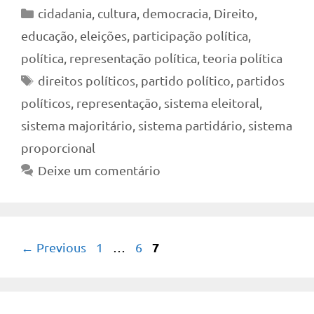
Categorias
cidadania
,
cultura
,
democracia
,
Direito
,
educação
,
eleições
,
participação política
,
política
,
representação política
,
teoria política
Tags
direitos políticos
,
partido político
,
partidos
políticos
,
representação
,
sistema eleitoral
,
sistema majoritário
,
sistema partidário
,
sistema
proporcional
Deixe um comentário
Page
Page
Page
7
←
Previous
1
…
6