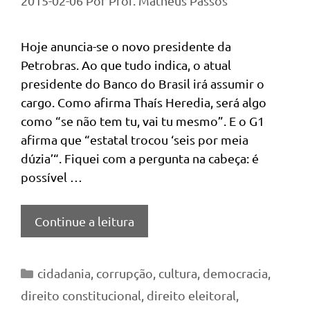
2015-02-06
Por
Prof. Matheus Passos
Hoje anuncia-se o novo presidente da
Petrobras. Ao que tudo indica, o atual
presidente do Banco do Brasil irá assumir o
cargo. Como afirma Thaís Heredia, será algo
como “se não tem tu, vai tu mesmo”. E o G1
afirma que “estatal trocou ‘seis por meia
dúzia’“. Fiquei com a pergunta na cabeça: é
possível …
Continue a leitura
Categorias
cidadania
,
corrupção
,
cultura
,
democracia
,
direito constitucional
,
direito eleitoral
,