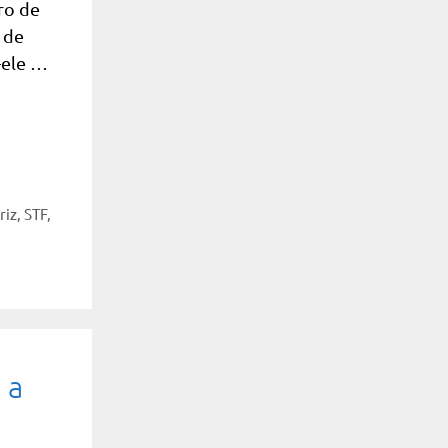
ro de
 de
-ele …
riz
,
STF
,
 a