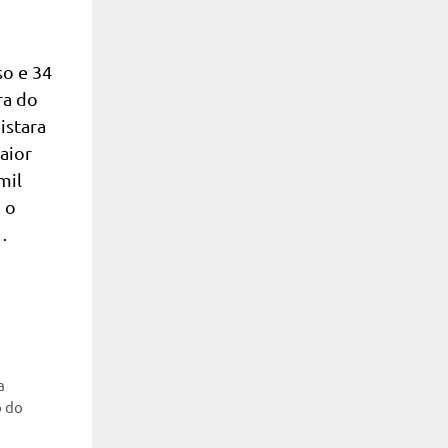
so e 34
ra do
istara
aior
mil
 o
…
a
 do