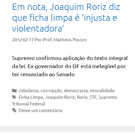
Em nota, Joaquim Roriz diz
que ficha limpa é ‘injusta e
violentadora’
2012-02-17
Por
Prof. Matheus Passos
Supremo confirmou aplicação do texto integral
da lei. Ex-governador do DF está inelegível por
ter renunciado ao Senado
Categorias
cidadania
,
corrupção
,
democracia
,
imoralidade
Tags
Ficha Limpa
,
Joaquim Roriz
,
Roriz
,
STF
,
Supremo
Tribunal Federal
Deixe um comentário