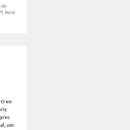
 do
PT
,
Roriz
 O ex-
riz
yres
al, um