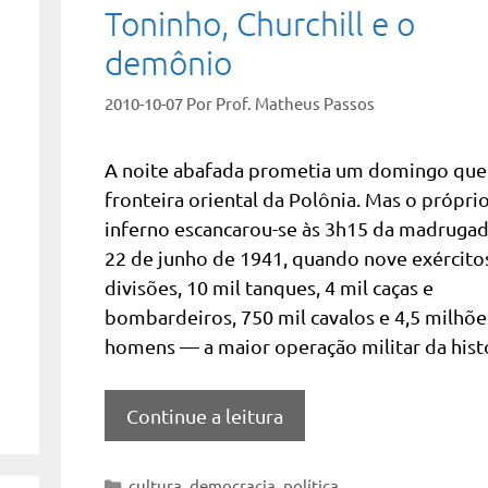
Toninho, Churchill e o
demônio
2010-10-07
Por
Prof. Matheus Passos
A noite abafada prometia um domingo que
fronteira oriental da Polônia. Mas o própri
inferno escancarou-se às 3h15 da madruga
22 de junho de 1941, quando nove exército
divisões, 10 mil tanques, 4 mil caças e
bombardeiros, 750 mil cavalos e 4,5 milhõe
homens — a maior operação militar da hist
Continue a leitura
Categorias
cultura
,
democracia
,
política