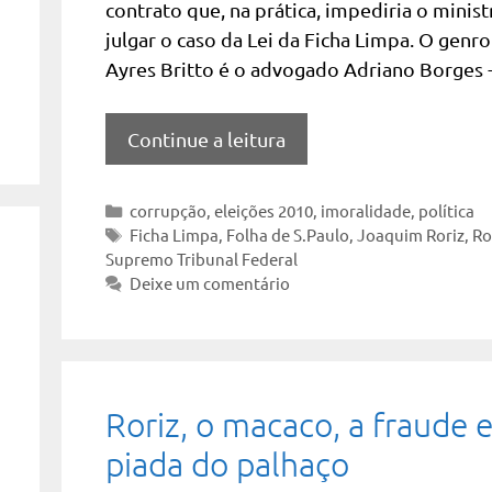
contrato que, na prática, impediria o minist
julgar o caso da Lei da Ficha Limpa. O genro
Ayres Britto é o advogado Adriano Borges 
Continue a leitura
Categorias
corrupção
,
eleições 2010
,
imoralidade
,
política
Tags
Ficha Limpa
,
Folha de S.Paulo
,
Joaquim Roriz
,
Ro
Supremo Tribunal Federal
Deixe um comentário
Roriz, o macaco, a fraude e
piada do palhaço