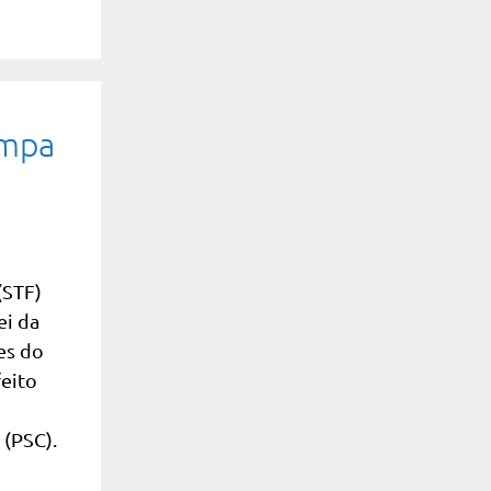
impa
(STF)
ei da
es do
feito
 (PSC).