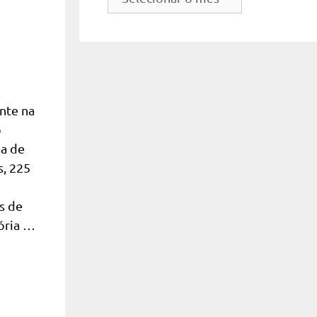
do
site
nte na
o
da de
s, 225
s de
ória …