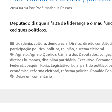
2014-04-14
Por
Prof. Matheus Passos
Deputado diz que a falta de liderança e o mau fu
caciques políticos.
Categorias
cidadania
,
cultura
,
democracia
,
Direito
,
direito constituc
participação política
,
política
,
religião
,
sistema eleitoral
Tags
Agnelo
,
Agnelo Queiroz
,
Câmara dos Deputados
,
coligaç
direitos humanos
,
disciplina partidária
,
Executivo
,
Fernando
Federal
,
Joaquim Roriz
,
Legislativo
,
Lula
,
partido político
,
pa
econômica
,
reforma eleitoral
,
reforma política
,
Ronaldo Fon
Deixe um comentário