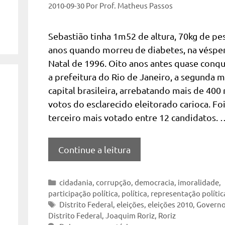
2010-09-30
Por
Prof. Matheus Passos
Sebastião tinha 1m52 de altura, 70kg de pe
anos quando morreu de diabetes, na véspe
Natal de 1996. Oito anos antes quase conqu
a prefeitura do Rio de Janeiro, a segunda m
capital brasileira, arrebatando mais de 400 
votos do esclarecido eleitorado carioca. Foi
terceiro mais votado entre 12 candidatos. 
Continue a leitura
Categorias
cidadania
,
corrupção
,
democracia
,
imoralidade
,
participação política
,
política
,
representação polític
Tags
Distrito Federal
,
eleições
,
eleições 2010
,
Governo
Distrito Federal
,
Joaquim Roriz
,
Roriz