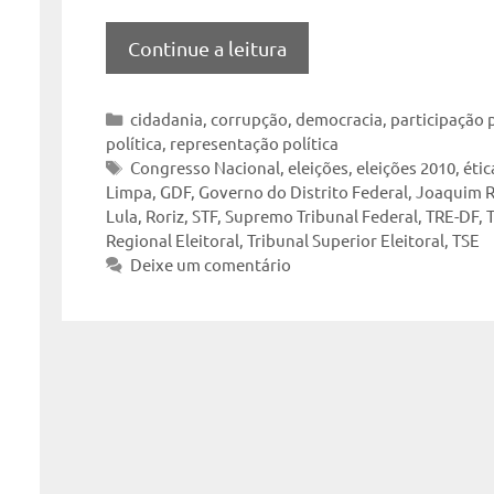
Continue a leitura
Categorias
cidadania
,
corrupção
,
democracia
,
participação p
política
,
representação política
Tags
Congresso Nacional
,
eleições
,
eleições 2010
,
étic
Limpa
,
GDF
,
Governo do Distrito Federal
,
Joaquim R
Lula
,
Roriz
,
STF
,
Supremo Tribunal Federal
,
TRE-DF
,
T
Regional Eleitoral
,
Tribunal Superior Eleitoral
,
TSE
Deixe um comentário