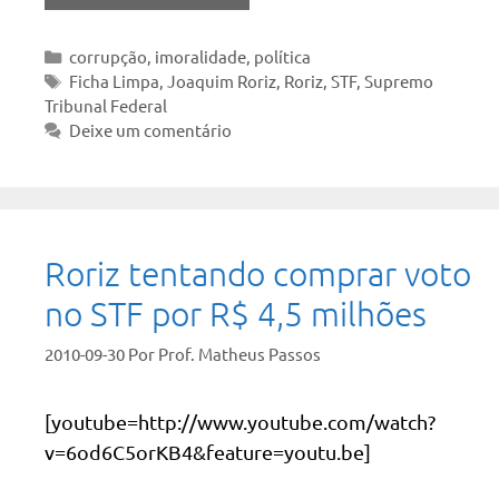
Categorias
corrupção
,
imoralidade
,
política
Tags
Ficha Limpa
,
Joaquim Roriz
,
Roriz
,
STF
,
Supremo
Tribunal Federal
Deixe um comentário
Roriz tentando comprar voto
no STF por R$ 4,5 milhões
2010-09-30
Por
Prof. Matheus Passos
[youtube=http://www.youtube.com/watch?
v=6od6C5orKB4&feature=youtu.be]