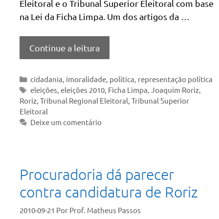
Eleitoral e o Tribunal Superior Eleitoral com base
na Lei da Ficha Limpa. Um dos artigos da …
Continue a leitura
Categorias
cidadania
,
imoralidade
,
política
,
representação política
Tags
eleições
,
eleições 2010
,
Ficha Limpa
,
Joaquim Roriz
,
Roriz
,
Tribunal Regional Eleitoral
,
Tribunal Superior
Eleitoral
Deixe um comentário
Procuradoria dá parecer
contra candidatura de Roriz
2010-09-21
Por
Prof. Matheus Passos