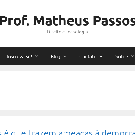
Prof. Matheus Passo
Direito e Tecnologia
Inscreva-se!
Blog
Contato
Sobre
s é que trazem ameaças à democra