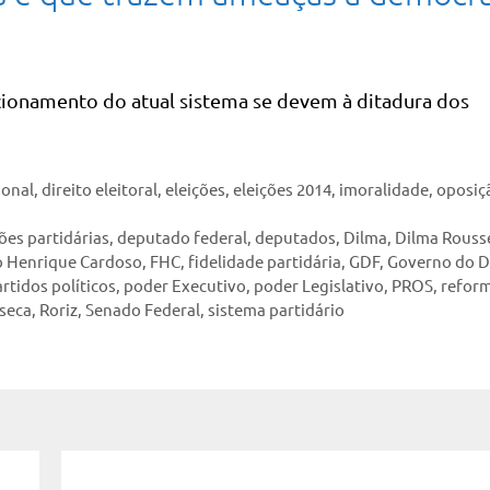
ncionamento do atual sistema se devem à ditadura dos
ional
,
direito eleitoral
,
eleições
,
eleições 2014
,
imoralidade
,
oposiç
ões partidárias
,
deputado federal
,
deputados
,
Dilma
,
Dilma Rouss
 Henrique Cardoso
,
FHC
,
fidelidade partidária
,
GDF
,
Governo do Di
rtidos políticos
,
poder Executivo
,
poder Legislativo
,
PROS
,
refor
seca
,
Roriz
,
Senado Federal
,
sistema partidário