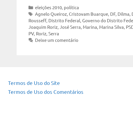
Categorias
eleições 2010
,
política
Tags
Agnelo Queiroz
,
Cristovam Buarque
,
DF
,
Dilma
,
Rousseff
,
Distrito Federal
,
Governo do Distrito Fede
Joaquim Roriz
,
José Serra
,
Marina
,
Marina Silva
,
PS
PV
,
Roriz
,
Serra
Deixe um comentário
Termos de Uso do Site
Termos de Uso dos Comentários