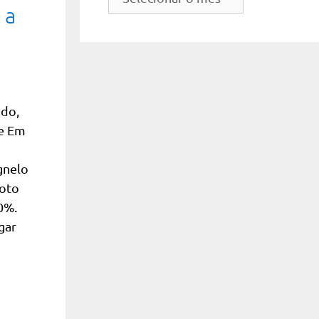
do
 a
site
ado,
se Em
gnelo
voto
0%.
gar