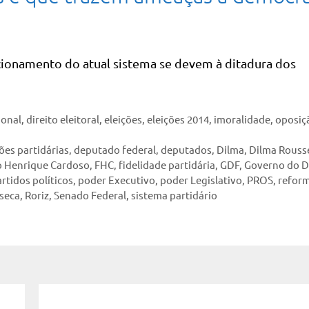
ncionamento do atual sistema se devem à ditadura dos
ional
,
direito eleitoral
,
eleições
,
eleições 2014
,
imoralidade
,
oposiç
ões partidárias
,
deputado federal
,
deputados
,
Dilma
,
Dilma Rouss
 Henrique Cardoso
,
FHC
,
fidelidade partidária
,
GDF
,
Governo do Di
rtidos políticos
,
poder Executivo
,
poder Legislativo
,
PROS
,
refor
seca
,
Roriz
,
Senado Federal
,
sistema partidário