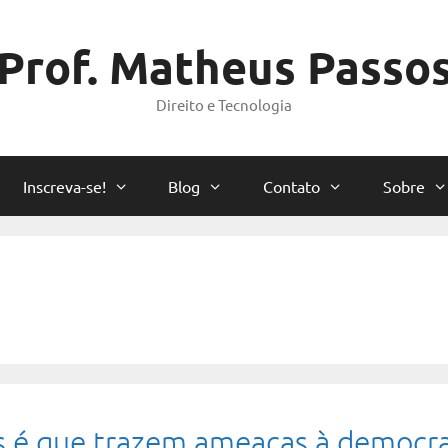
Prof. Matheus Passo
Direito e Tecnologia
Inscreva-se!
Blog
Contato
Sobre
s é que trazem ameaças à democra