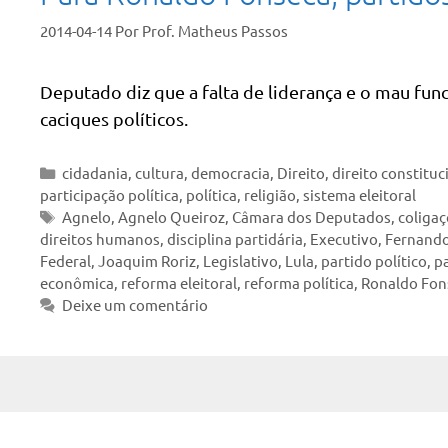
2014-04-14
Por
Prof. Matheus Passos
Deputado diz que a falta de liderança e o mau fu
caciques políticos.
Categorias
cidadania
,
cultura
,
democracia
,
Direito
,
direito constituc
participação política
,
política
,
religião
,
sistema eleitoral
Tags
Agnelo
,
Agnelo Queiroz
,
Câmara dos Deputados
,
coligaç
direitos humanos
,
disciplina partidária
,
Executivo
,
Fernando
Federal
,
Joaquim Roriz
,
Legislativo
,
Lula
,
partido político
,
pa
econômica
,
reforma eleitoral
,
reforma política
,
Ronaldo Fon
Deixe um comentário